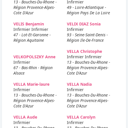
13 - Bouches-Du-Rhone -
Infirmier
Région Provence-Alpes-
49 - Loire-Atlantique -
Cote D'Azur
Région Pays De La Loire
VELIS Benjamin
VELIX DIAZ Sonia
Infirmier Infirmier
Infirmier
47 - Lot-Et-Garonne -
93 - Seine-Saint-Denis -
Région Aquitaine
Région Ile-De-France
VELLA Christophe
VELKOPOLSZKY Anne
Infirmier Infirmier
Infirmier
13 - Bouches-Du-Rhone -
67 - Bas-Rhin - Région
Région Provence-Alpes-
Alsace
Cote D'Azur
VELLA Marie-laure
VELLA Nadia
Infirmier
Infirmier
13 - Bouches-Du-Rhone -
13 - Bouches-Du-Rhone -
Région Provence-Alpes-
Région Provence-Alpes-
Cote D'Azur
Cote D'Azur
VELLA Aude
VELLA Carolyn
Infirmier
Infirmier
13 - Bouches-Du-Rhone -
13 - Bouches-Du-Rhone -