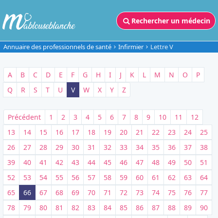
Rechercher un médecin
Annuaire des professionnels de santé
Infirmier
Lettre V
A
B
C
D
E
F
G
H
I
J
K
L
M
N
O
P
Q
R
S
T
U
V
W
X
Y
Z
Précédent
1
2
3
4
5
6
7
8
9
10
11
12
13
14
15
16
17
18
19
20
21
22
23
24
25
26
27
28
29
30
31
32
33
34
35
36
37
38
39
40
41
42
43
44
45
46
47
48
49
50
51
52
53
54
55
56
57
58
59
60
61
62
63
64
65
66
67
68
69
70
71
72
73
74
75
76
77
78
79
80
81
82
83
84
85
86
87
88
89
90