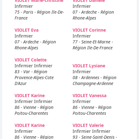
VIOLET Marie-christine
VIOLET Daniele
Infirmier
Infirmier
75 - Paris - Région Ile-De-
07 - Ardeche - Région
France
Rhone-Alpes
VIOLET Eva
VIOLET Corinne
Infirmier
Infirmier
07 - Ardeche - Région
77 - Seine-Et-Marne -
Rhone-Alpes
Région Ile-De-France
VIOLET Colette
Infirmier Infirmier
VIOLET Lysiane
83 - Var - Région
Infirmier
Provence-Alpes-Cote
08 - Ardennes - Région
D'Azur
Champagne-Ardenne
VIOLET Karine
VIOLET Vanessa
Infirmier Infirmier
Infirmier
86 - Vienne - Région
86 - Vienne - Région
Poitou-Charentes
Poitou-Charentes
VIOLET Karine
VIOLET Valerie
Infirmier
Infirmier Infirmier
86 - Vienne - Région
93 - Seine-Saint-Denis -