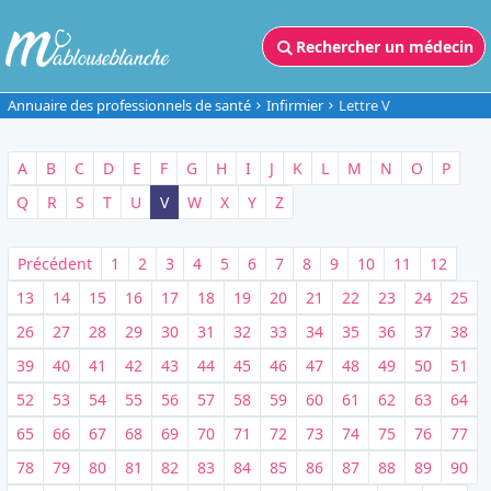
Rechercher un médecin
Annuaire des professionnels de santé
Infirmier
Lettre V
A
B
C
D
E
F
G
H
I
J
K
L
M
N
O
P
Q
R
S
T
U
V
W
X
Y
Z
Précédent
1
2
3
4
5
6
7
8
9
10
11
12
13
14
15
16
17
18
19
20
21
22
23
24
25
26
27
28
29
30
31
32
33
34
35
36
37
38
39
40
41
42
43
44
45
46
47
48
49
50
51
52
53
54
55
56
57
58
59
60
61
62
63
64
65
66
67
68
69
70
71
72
73
74
75
76
77
78
79
80
81
82
83
84
85
86
87
88
89
90