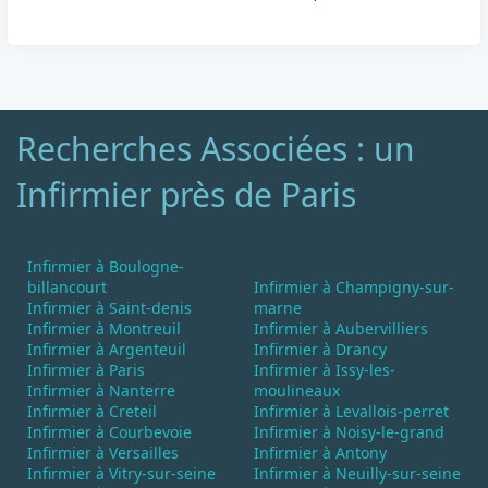
Recherches Associées : un
Infirmier près de Paris
Infirmier à Boulogne-
billancourt
Infirmier à Champigny-sur-
Infirmier à Saint-denis
marne
Infirmier à Montreuil
Infirmier à Aubervilliers
Infirmier à Argenteuil
Infirmier à Drancy
Infirmier à Paris
Infirmier à Issy-les-
Infirmier à Nanterre
moulineaux
Infirmier à Creteil
Infirmier à Levallois-perret
Infirmier à Courbevoie
Infirmier à Noisy-le-grand
Infirmier à Versailles
Infirmier à Antony
Infirmier à Vitry-sur-seine
Infirmier à Neuilly-sur-seine