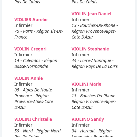
Pas-De-Calais
Pas-De-Calais
VIOLIN Jean Daniel
VIOLIER Aurelie
Infirmier
Infirmier
13 - Bouches-Du-Rhone -
75 - Paris - Région Ile-De-
Région Provence-Alpes-
France
Cote D'Azur
VIOLIN Gregori
VIOLIN Stephanie
Infirmier
Infirmier
14 - Calvados - Région
44 - Loire-Atlantique -
Basse-Normandie
Région Pays De La Loire
VIOLIN Annie
Infirmier
VIOLINI Marie
05 - Alpes-De-Haute-
Infirmier
Provence - Région
13 - Bouches-Du-Rhone -
Provence-Alpes-Cote
Région Provence-Alpes-
D'Azur
Cote D'Azur
VIOLINI Christelle
VIOLINO Sandy
Infirmier
Infirmier
59 - Nord - Région Nord-
34 - Herault - Région
Pas-De-Calais
Languedoc-Roussillon