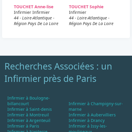
TOUCHET Anne-lise
TOUCHET Sophie
Infirmier Infirmier
Infirmier
44 - Loire-Atlantique -
44 - Loire-Atlantique -
Région Pays De La Loire
Région Pays De La Loire
Recherches Associées : un
Infirmier près de Paris
Infirmier à Boulogne-
billancourt
Infirmier à Champigny-sur-
Infirmier à Saint-denis
marne
Infirmier à Montreuil
Infirmier à Aubervilliers
Infirmier à Argenteuil
Infirmier à Drancy
Infirmier à Paris
Infirmier à Issy-les-
Infirmier à Nanterre
moulineaux