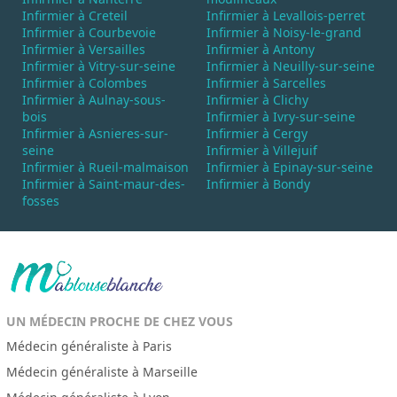
Infirmier à Creteil
Infirmier à Levallois-perret
Infirmier à Courbevoie
Infirmier à Noisy-le-grand
Infirmier à Versailles
Infirmier à Antony
Infirmier à Vitry-sur-seine
Infirmier à Neuilly-sur-seine
Infirmier à Colombes
Infirmier à Sarcelles
Infirmier à Aulnay-sous-
Infirmier à Clichy
bois
Infirmier à Ivry-sur-seine
Infirmier à Asnieres-sur-
Infirmier à Cergy
seine
Infirmier à Villejuif
Infirmier à Rueil-malmaison
Infirmier à Epinay-sur-seine
Infirmier à Saint-maur-des-
Infirmier à Bondy
fosses
UN MÉDECIN PROCHE DE CHEZ VOUS
Médecin généraliste à Paris
Médecin généraliste à Marseille