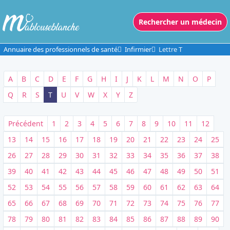
Rechercher un médecin
Annuaire des professionnels de santé
Infirmier
Lettre T
A
B
C
D
E
F
G
H
I
J
K
L
M
N
O
P
Q
R
S
T
U
V
W
X
Y
Z
Précédent
1
2
3
4
5
6
7
8
9
10
11
12
13
14
15
16
17
18
19
20
21
22
23
24
25
26
27
28
29
30
31
32
33
34
35
36
37
38
39
40
41
42
43
44
45
46
47
48
49
50
51
52
53
54
55
56
57
58
59
60
61
62
63
64
65
66
67
68
69
70
71
72
73
74
75
76
77
78
79
80
81
82
83
84
85
86
87
88
89
90