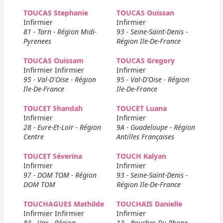
TOUCAS Stephanie
TOUCAS Ouissan
Infirmier
Infirmier
81 - Tarn - Région Midi-
93 - Seine-Saint-Denis -
Pyrenees
Région Ile-De-France
TOUCAS Ouissam
TOUCAS Gregory
Infirmier Infirmier
Infirmier
95 - Val-D'Oise - Région
95 - Val-D'Oise - Région
Ile-De-France
Ile-De-France
TOUCET Shandah
TOUCET Luana
Infirmier
Infirmier
28 - Eure-Et-Loir - Région
9A - Guadeloupe - Région
Centre
Antilles Françaises
TOUCET Séverina
TOUCH Kalyan
Infirmier
Infirmier
97 - DOM TOM - Région
93 - Seine-Saint-Denis -
DOM TOM
Région Ile-De-France
TOUCHAGUES Mathilde
TOUCHAIS Danielle
Infirmier Infirmier
Infirmier
83 - Var - Région
13 - Bouches-Du-Rhone -