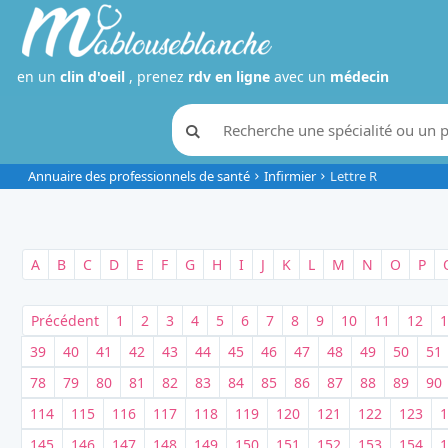
en un
clin d'oeil
, prenez
rdv en ligne
avec un
médecin
Annuaire des professionnels de santé
Infirmier
Lettre R
A
B
C
D
E
F
G
H
I
J
K
L
M
N
O
P
Précédent
1
2
3
4
5
6
7
8
9
10
11
12
1
39
40
41
42
43
44
45
46
47
48
49
50
51
78
79
80
81
82
83
84
85
86
87
88
89
90
114
115
116
117
118
119
120
121
122
123
1
145
146
147
148
149
150
151
152
153
154
1