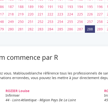
86
187
188
189
190
191
192
193
194
195
196
17
218
219
220
221
222
223
224
225
226
227
48
249
250
251
252
253
254
255
256
257
258
79
280
281
282
283
284
285
286
287
288
289
je recherche autre chose
nom commence par R
z vous. Mablouseblanche référence tous les professionnels de sa
rmations erronnées, vous pouvez les mettre à jour directement dep
ROZIER Louise
R
Infirmier
In
44 - Loire-Atlantique - Région Pays De La Loire
45