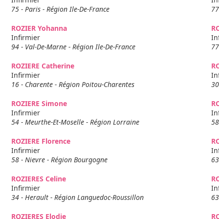
75 - Paris - Région Ile-De-France
77
ROZIER Yohanna
RO
Infirmier
In
94 - Val-De-Marne - Région Ile-De-France
77
ROZIERE Catherine
R
Infirmier
In
16 - Charente - Région Poitou-Charentes
30
ROZIERE Simone
R
Infirmier
In
54 - Meurthe-Et-Moselle - Région Lorraine
58
ROZIERE Florence
RO
Infirmier
In
58 - Nievre - Région Bourgogne
63
ROZIERES Celine
R
Infirmier
In
34 - Herault - Région Languedoc-Roussillon
63
ROZIERES Elodie
R