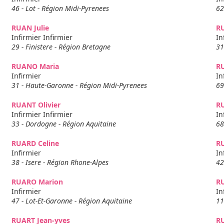
46 - Lot - Région Midi-Pyrenees
62
RUAN Julie
R
Infirmier Infirmier
In
29 - Finistere - Région Bretagne
31
RUANO Maria
R
Infirmier
In
31 - Haute-Garonne - Région Midi-Pyrenees
69
RUANT Olivier
R
Infirmier Infirmier
In
33 - Dordogne - Région Aquitaine
68
RUARD Celine
R
Infirmier
In
38 - Isere - Région Rhone-Alpes
42
RUARO Marion
RU
Infirmier
In
47 - Lot-Et-Garonne - Région Aquitaine
11
RUART Jean-yves
R