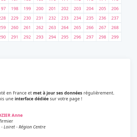
197
198
199
200
201
202
203
204
205
206
228
229
230
231
232
233
234
235
236
237
259
260
261
262
263
264
265
266
267
268
290
291
292
293
294
295
296
297
298
299
nté en France et
met à jour ses données
régulièrement.
uis une
interface dédiée
sur votre page !
OZIER Anne
firmier
 - Loiret - Région Centre