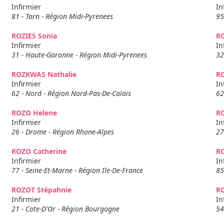
Infirmier
In
81 - Tarn - Région Midi-Pyrenees
95
ROZIES Sonia
RO
Infirmier
In
31 - Haute-Garonne - Région Midi-Pyrenees
32
ROZKWAS Nathalie
R
Infirmier
In
62 - Nord - Région Nord-Pas-De-Calais
62
ROZO Helene
RO
Infirmier
In
26 - Drome - Région Rhone-Alpes
27
ROZO Catherine
R
Infirmier
In
77 - Seine-Et-Marne - Région Ile-De-France
85
ROZOT Stépahnie
R
Infirmier
In
21 - Cote-D'Or - Région Bourgogne
54