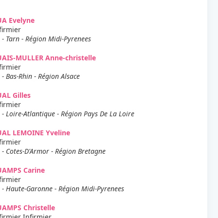
UA Evelyne
firmier
 - Tarn - Région Midi-Pyrenees
AIS-MULLER Anne-christelle
firmier
 - Bas-Rhin - Région Alsace
AL Gilles
firmier
 - Loire-Atlantique - Région Pays De La Loire
UAL LEMOINE Yveline
firmier
 - Cotes-D'Armor - Région Bretagne
UAMPS Carine
firmier
 - Haute-Garonne - Région Midi-Pyrenees
AMPS Christelle
firmier Infirmier