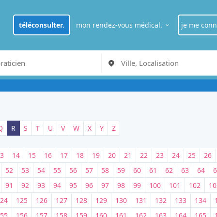
téléconsulter.
mon rendez-vous médical.
je me conn
je suis
pat
RDV Médecin généraliste à Paris
je suis
pro
Q
R
S
T
U
V
W
X
Y
Z
3
14
15
16
17
18
19
20
21
22
23
24
25
26
52
53
54
55
56
57
58
59
60
61
62
63
64
6
91
92
93
94
95
96
97
98
99
100
101
102
10
24
125
126
127
128
129
130
131
132
133
134
55
156
157
158
159
160
161
162
163
164
165