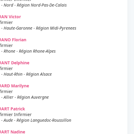
 - Nord - Région Nord-Pas-De-Calais
UAN Victor
firmier
 - Haute-Garonne - Région Midi-Pyrenees
UANO Florian
firmier
 - Rhone - Région Rhone-Alpes
UANT Delphine
firmier
 - Haut-Rhin - Région Alsace
UARD Marilyne
firmier
 - Allier - Région Auvergne
ART Patrick
firmier Infirmier
 - Aude - Région Languedoc-Roussillon
UART Nadine