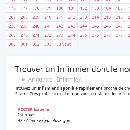
176
177
178
179
180
181
182
183
184
185
1
207
208
209
210
211
212
213
214
215
216
2
238
239
240
241
242
243
244
245
246
247
2
269
270
271
272
273
274
275
276
277
278
2
300
301
302
303
Suivant
Trouver un Infirmier dont le 
► Annuaire : Infirmier
Trouvez un
Infirmier disponible rapidement
proche de che
Si vous êtes professionnel et que vous constatez des info
ROZIER Isabelle
Infirmier
42 - Allier - Région Auvergne