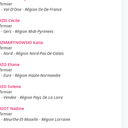
firmier
 - Val-D'Oise - Région Ile-De-France
ZIS Cécile
firmier
 - Gers - Région Midi-Pyrenees
OZMARYNOWSKI Katia
firmier
 - Nord - Région Nord-Pas-De-Calais
ZO Eliane
firmier
 - Eure - Région Haute-Normandie
OZO Solene
firmier
 - Vendee - Région Pays De La Loire
OZOT Nadine
firmier
 - Meurthe-Et-Moselle - Région Lorraine