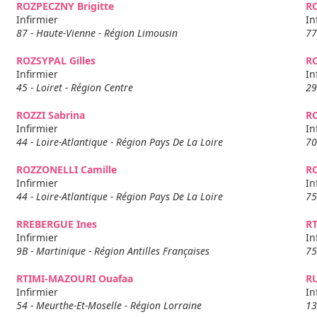
ROZPECZNY Brigitte
RO
Infirmier
In
87 - Haute-Vienne - Région Limousin
77
ROZSYPAL Gilles
R
Infirmier
In
45 - Loiret - Région Centre
29
ROZZI Sabrina
RO
Infirmier
In
44 - Loire-Atlantique - Région Pays De La Loire
70
ROZZONELLI Camille
R
Infirmier
In
44 - Loire-Atlantique - Région Pays De La Loire
75
RREBERGUE Ines
R
Infirmier
In
9B - Martinique - Région Antilles Françaises
75
RTIMI-MAZOURI Ouafaa
RU
Infirmier
In
54 - Meurthe-Et-Moselle - Région Lorraine
13