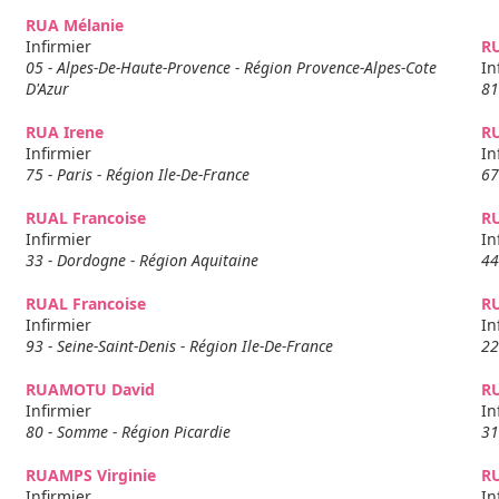
RUA Mélanie
Infirmier
R
05 - Alpes-De-Haute-Provence - Région Provence-Alpes-Cote
In
D'Azur
81
RUA Irene
RU
Infirmier
In
75 - Paris - Région Ile-De-France
67
RUAL Francoise
RU
Infirmier
In
33 - Dordogne - Région Aquitaine
44
RUAL Francoise
R
Infirmier
In
93 - Seine-Saint-Denis - Région Ile-De-France
22
RUAMOTU David
R
Infirmier
In
80 - Somme - Région Picardie
31
RUAMPS Virginie
RU
Infirmier
In