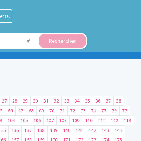
ecte.
Rechercher
ient
.
fessionnel
.
27
28
29
30
31
32
33
34
35
36
37
38
5
66
67
68
69
70
71
72
73
74
75
76
77
3
104
105
106
107
108
109
110
111
112
113
135
136
137
138
139
140
141
142
143
144
166
167
168
169
170
171
172
173
174
175