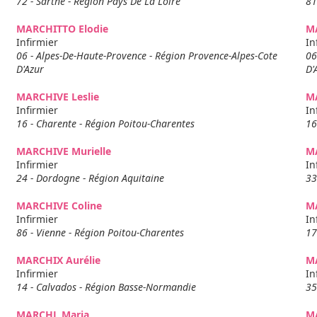
72 - Sarthe - Région Pays De La Loire
81
MARCHITTO Elodie
M
Infirmier
In
06 - Alpes-De-Haute-Provence - Région Provence-Alpes-Cote
06
D'Azur
D'
MARCHIVE Leslie
MA
Infirmier
In
16 - Charente - Région Poitou-Charentes
16
MARCHIVE Murielle
M
Infirmier
In
24 - Dordogne - Région Aquitaine
33
MARCHIVE Coline
M
Infirmier
In
86 - Vienne - Région Poitou-Charentes
17
MARCHIX Aurélie
M
Infirmier
In
14 - Calvados - Région Basse-Normandie
35
MARCHL Maria
M