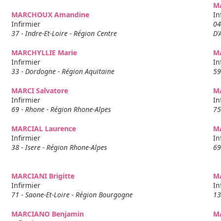
M
MARCHOUX Amandine
In
Infirmier
04
37 - Indre-Et-Loire - Région Centre
D'
MARCHYLLIE Marie
M
Infirmier
In
33 - Dordogne - Région Aquitaine
59
MARCI Salvatore
MA
Infirmier
In
69 - Rhone - Région Rhone-Alpes
75
MARCIAL Laurence
M
Infirmier
In
38 - Isere - Région Rhone-Alpes
69
MARCIANI Brigitte
M
Infirmier
In
71 - Saone-Et-Loire - Région Bourgogne
13
MARCIANO Benjamin
M