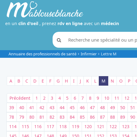
en un
clin d'oeil
, prenez
rdv en ligne
avec un
médecin
Annuaire des professionnels de santé
Infirmier
Lettre M
A
B
C
D
E
F
G
H
I
J
K
L
M
N
O
P
Précédent
1
2
3
4
5
6
7
8
9
10
11
12
1
39
40
41
42
43
44
45
46
47
48
49
50
51
78
79
80
81
82
83
84
85
86
87
88
89
90
114
115
116
117
118
119
120
121
122
123
1
145
146
147
148
149
150
151
152
153
154
1