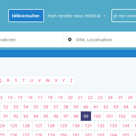
téléconsulter.
mon rendez-vous médical.
je me conn
je suis
pat
RDV Médecin généraliste à Paris
je suis
pro
Q
R
S
T
U
V
W
X
Y
Z
3
14
15
16
17
18
19
20
21
22
23
24
25
26
52
53
54
55
56
57
58
59
60
61
62
63
64
6
91
92
93
94
95
96
97
98
99
100
101
102
10
24
125
126
127
128
129
130
131
132
133
134
55
156
157
158
159
160
161
162
163
164
165