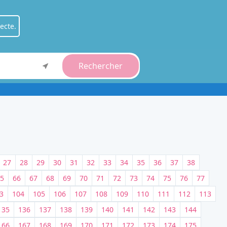
ecte.
Rechercher
ient
.
fessionnel
.
27
28
29
30
31
32
33
34
35
36
37
38
5
66
67
68
69
70
71
72
73
74
75
76
77
3
104
105
106
107
108
109
110
111
112
113
135
136
137
138
139
140
141
142
143
144
166
167
168
169
170
171
172
173
174
175