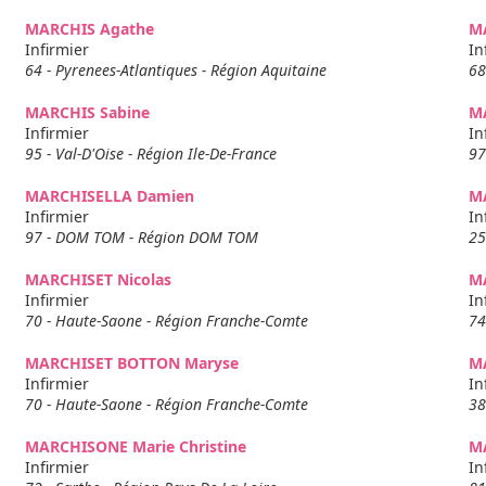
MARCHIS Agathe
M
Infirmier
In
64 - Pyrenees-Atlantiques - Région Aquitaine
68
MARCHIS Sabine
M
Infirmier
In
95 - Val-D'Oise - Région Ile-De-France
97
MARCHISELLA Damien
M
Infirmier
In
97 - DOM TOM - Région DOM TOM
25
MARCHISET Nicolas
M
Infirmier
In
70 - Haute-Saone - Région Franche-Comte
74
MARCHISET BOTTON Maryse
M
Infirmier
In
70 - Haute-Saone - Région Franche-Comte
38
MARCHISONE Marie Christine
M
Infirmier
In