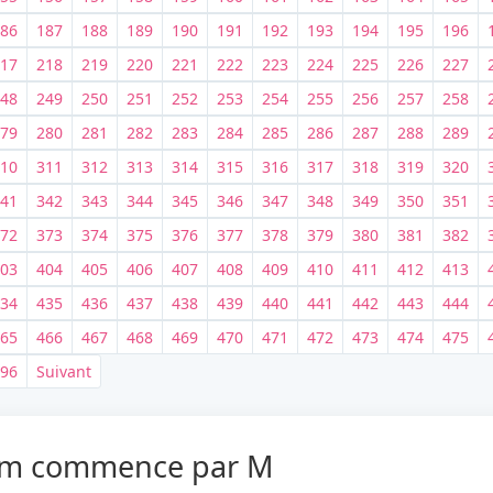
86
187
188
189
190
191
192
193
194
195
196
17
218
219
220
221
222
223
224
225
226
227
48
249
250
251
252
253
254
255
256
257
258
79
280
281
282
283
284
285
286
287
288
289
10
311
312
313
314
315
316
317
318
319
320
je recherche autre chose
41
342
343
344
345
346
347
348
349
350
351
72
373
374
375
376
377
378
379
380
381
382
03
404
405
406
407
408
409
410
411
412
413
34
435
436
437
438
439
440
441
442
443
444
65
466
467
468
469
470
471
472
473
474
475
96
Suivant
 nom commence par M