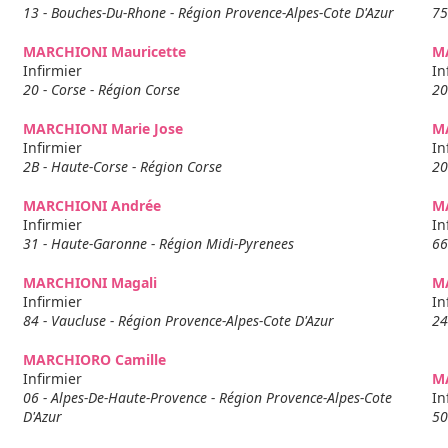
13 - Bouches-Du-Rhone - Région Provence-Alpes-Cote D'Azur
75
MARCHIONI Mauricette
M
Infirmier
In
20 - Corse - Région Corse
20
MARCHIONI Marie Jose
M
Infirmier
In
2B - Haute-Corse - Région Corse
20
MARCHIONI Andrée
M
Infirmier
In
31 - Haute-Garonne - Région Midi-Pyrenees
66
MARCHIONI Magali
M
Infirmier
In
84 - Vaucluse - Région Provence-Alpes-Cote D'Azur
24
MARCHIORO Camille
Infirmier
M
06 - Alpes-De-Haute-Provence - Région Provence-Alpes-Cote
In
D'Azur
50