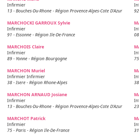
Infirmier
In
13 - Bouches-Du-Rhone - Région Provence-Alpes-Cote D'Azur
92
MARCHOCKI GARROUX Sylvie
M
Infirmier
In
91 - Essonne - Région Ile-De-France
08
MARCHOIS Claire
M
Infirmier
In
89 - Yonne - Région Bourgogne
75
MARCHON Muriel
M
Infirmier Infirmier
In
38 - Isere - Région Rhone-Alpes
38
MARCHON ARNAUD Josiane
M
Infirmier
In
13 - Bouches-Du-Rhone - Région Provence-Alpes-Cote D'Azur
23
MARCHOT Patrick
M
Infirmier
In
75 - Paris - Région Ile-De-France
31