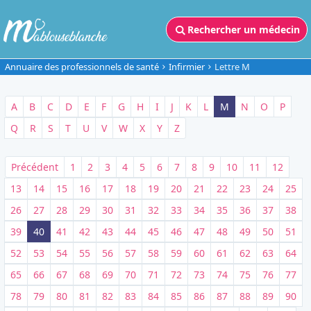
Rechercher un médecin
Annuaire des professionnels de santé
Infirmier
Lettre M
A
B
C
D
E
F
G
H
I
J
K
L
M
N
O
P
Q
R
S
T
U
V
W
X
Y
Z
Précédent
1
2
3
4
5
6
7
8
9
10
11
12
13
14
15
16
17
18
19
20
21
22
23
24
25
26
27
28
29
30
31
32
33
34
35
36
37
38
39
40
41
42
43
44
45
46
47
48
49
50
51
52
53
54
55
56
57
58
59
60
61
62
63
64
65
66
67
68
69
70
71
72
73
74
75
76
77
78
79
80
81
82
83
84
85
86
87
88
89
90