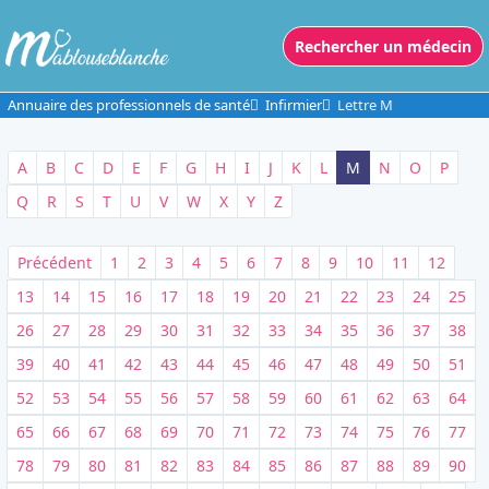
Rechercher un médecin
Annuaire des professionnels de santé
Infirmier
Lettre M
A
B
C
D
E
F
G
H
I
J
K
L
M
N
O
P
Q
R
S
T
U
V
W
X
Y
Z
Précédent
1
2
3
4
5
6
7
8
9
10
11
12
13
14
15
16
17
18
19
20
21
22
23
24
25
26
27
28
29
30
31
32
33
34
35
36
37
38
39
40
41
42
43
44
45
46
47
48
49
50
51
52
53
54
55
56
57
58
59
60
61
62
63
64
65
66
67
68
69
70
71
72
73
74
75
76
77
78
79
80
81
82
83
84
85
86
87
88
89
90