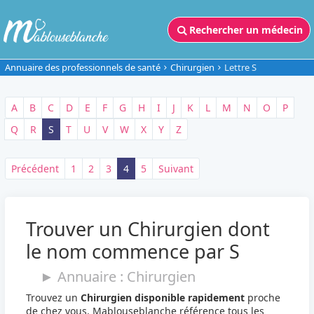
Rechercher un médecin
Annuaire des professionnels de santé
Chirurgien
Lettre S
A
B
C
D
E
F
G
H
I
J
K
L
M
N
O
P
Q
R
S
T
U
V
W
X
Y
Z
Précédent
1
2
3
4
5
Suivant
Trouver un Chirurgien dont
le nom commence par S
► Annuaire : Chirurgien
Trouvez un
Chirurgien disponible rapidement
proche
de chez vous. Mablouseblanche référence tous les