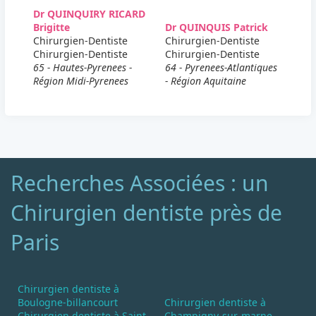
Dr QUINQUIRY RICARD
Brigitte
Dr QUINQUIS Patrick
Chirurgien-Dentiste
Chirurgien-Dentiste
Chirurgien-Dentiste
Chirurgien-Dentiste
65 - Hautes-Pyrenees -
64 - Pyrenees-Atlantiques
Région Midi-Pyrenees
- Région Aquitaine
Recherches Associées : un
Chirurgien dentiste près de
Paris
Chirurgien dentiste à
Boulogne-billancourt
Chirurgien dentiste à
Chirurgien dentiste à Saint-
Champigny-sur-marne