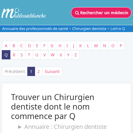
Rechercher un médecin
Annuaire des professionnels de santé
Chirurgien dentiste
Lettre Q
A
B
C
D
E
F
G
H
I
J
K
L
M
N
O
P
Q
R
S
T
U
V
W
X
Y
Z
Précédent
1
2
Suivant
Trouver un Chirurgien
dentiste dont le nom
commence par Q
► Annuaire : Chirurgien dentiste