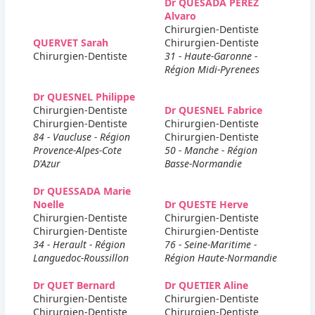
Dr QUESADA PEREZ
Alvaro
Chirurgien-Dentiste
QUERVET Sarah
Chirurgien-Dentiste
Chirurgien-Dentiste
31 - Haute-Garonne -
Région Midi-Pyrenees
Dr QUESNEL Philippe
Chirurgien-Dentiste
Dr QUESNEL Fabrice
Chirurgien-Dentiste
Chirurgien-Dentiste
84 - Vaucluse - Région
Chirurgien-Dentiste
Provence-Alpes-Cote
50 - Manche - Région
D'Azur
Basse-Normandie
Dr QUESSADA Marie
Noelle
Dr QUESTE Herve
Chirurgien-Dentiste
Chirurgien-Dentiste
Chirurgien-Dentiste
Chirurgien-Dentiste
34 - Herault - Région
76 - Seine-Maritime -
Languedoc-Roussillon
Région Haute-Normandie
Dr QUET Bernard
Dr QUETIER Aline
Chirurgien-Dentiste
Chirurgien-Dentiste
Chirurgien-Dentiste
Chirurgien-Dentiste